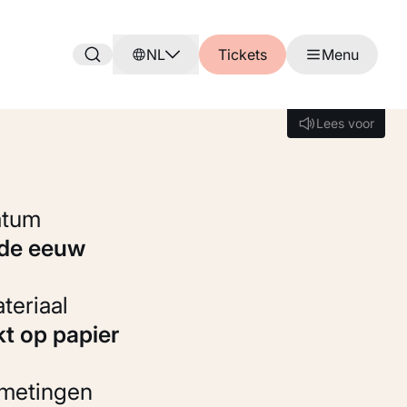
NL
Tickets
Menu
Lees voor
Lees voor
Datum
6de eeuw
Materiaal
kt op papier
fmetingen