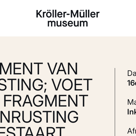
Laden...
GMENT VAN
TING; VOET
1
; FRAGMENT
ENRUSTING
In
ESTAART
A