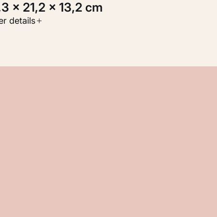
8,3 × 21,2 × 13,2 cm
oort werk
r details
eelden
nventarisnummer
M 115.686