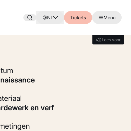
NL
Tickets
Menu
Lees voor
Lees voor
Datum
enaissance
Materiaal
Aardewerk en verf
fmetingen