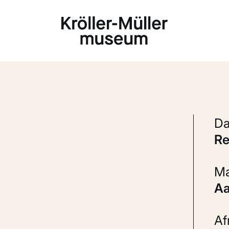
Laden...
R
A