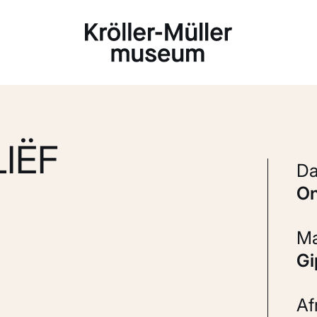
Laden...
IËF
G
A