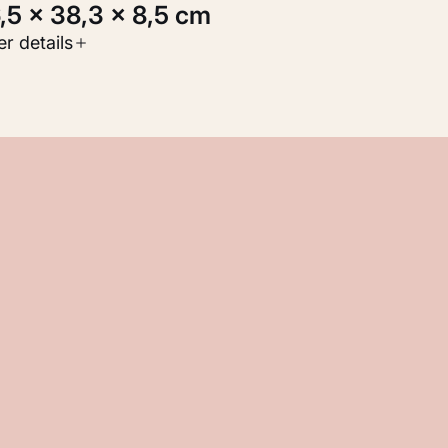
6,5 × 38,3 × 8,5 cm
oort werk
r details
eelden
nventarisnummer
M 113.923