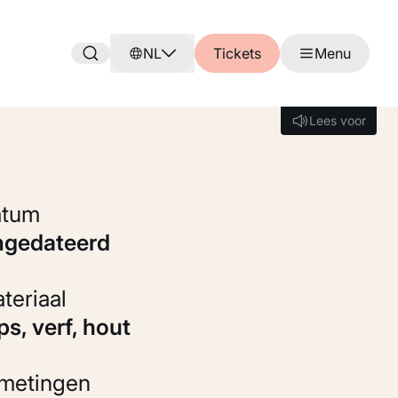
NL
Tickets
Menu
Lees voor
Lees voor
Datum
ongedateerd
Materiaal
ips, verf, hout
fmetingen