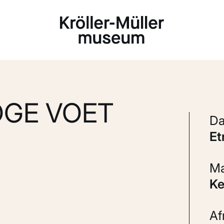
Laden...
OGE VOET
E
K
A