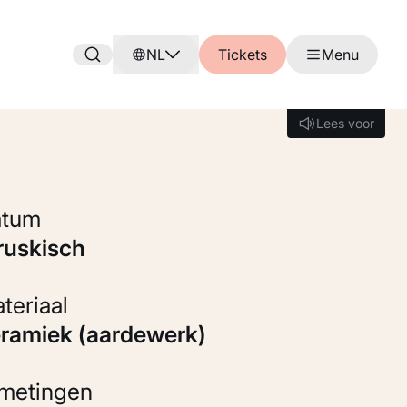
NL
Tickets
Menu
Lees voor
Lees voor
Datum
truskisch
Materiaal
eramiek (aardewerk)
fmetingen