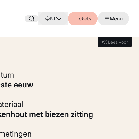
NL
Tickets
Menu
Lees voor
Lees voor
Datum
0ste eeuw
Materiaal
ikenhout met biezen zitting
fmetingen