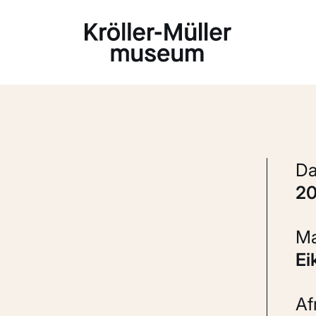
Laden...
2
E
A