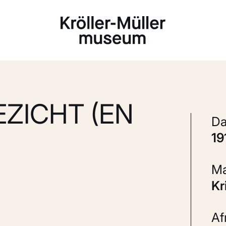
Laden...
EZICHT (EN
1
K
A