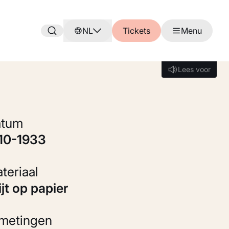
NL
Tickets
Menu
Lees voor
Lees voor
Datum
910-1933
Materiaal
rijt op papier
fmetingen