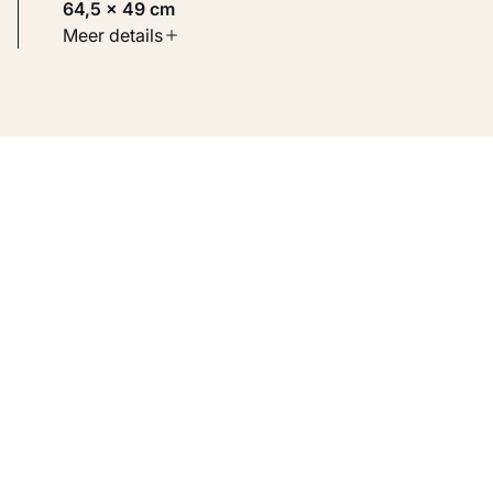
64,5 × 49 cm
Soort werk
Meer details
Werken op papier
Inventarisnummer
KM 124.428