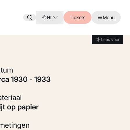
NL
Tickets
Menu
Lees voor
Lees voor
Datum
irca 1930 - 1933
Materiaal
rijt op papier
fmetingen