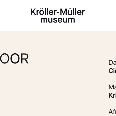
Laden...
VOOR
c
K
A