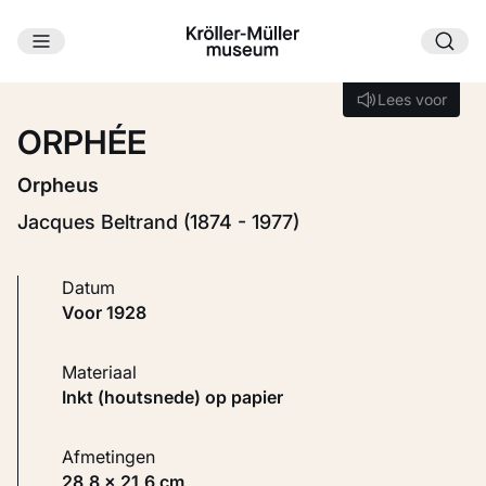
Ga naar hoofdinhoud
Laden...
Lees voor
Lees voor
ORPHÉE
Orpheus
Jacques Beltrand (1874 - 1977)
Datum
voor 1928
Materiaal
Inkt (houtsnede) op papier
Afmetingen
28,8 × 21,6 cm