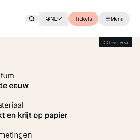
NL
Tickets
Menu
Lees voor
Lees voor
Datum
7de eeuw
Materiaal
kt en krijt op papier
fmetingen