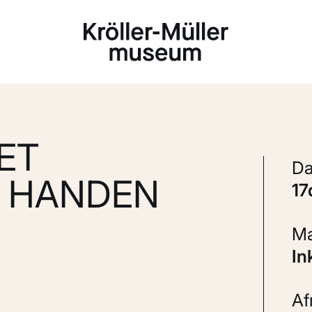
Laden...
ET
E HANDEN
1
In
A