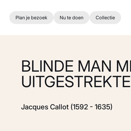
Ga naar hoofdinhoud
Plan je bezoek
Nu te doen
Collectie
BLINDE MAN M
UITGESTREKT
Jacques Callot (1592 - 1635)