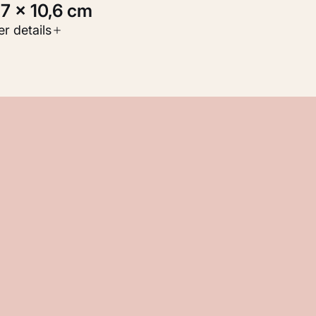
5,7 × 10,6 cm
oort werk
r details
Werken op papier
nventarisnummer
M 107.132