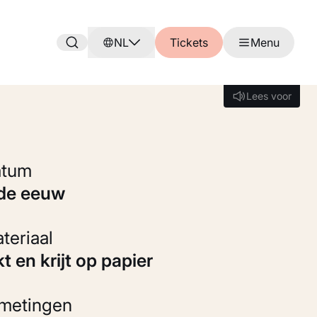
NL
Tickets
Menu
Lees voor
Lees voor
Datum
7de eeuw
Materiaal
kt en krijt op papier
fmetingen