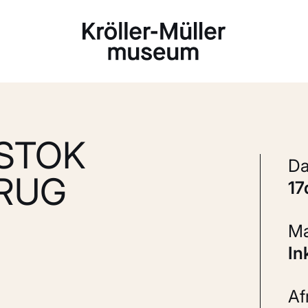
Laden...
STOK
 RUG
1
In
A