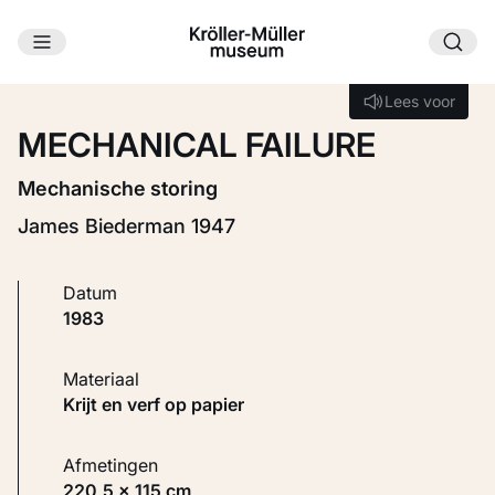
Ga naar hoofdinhoud
Laden...
Lees voor
Lees voor
MECHANICAL FAILURE
Mechanische storing
James Biederman 1947
Datum
1983
Materiaal
Krijt en verf op papier
Afmetingen
220,5 × 115 cm