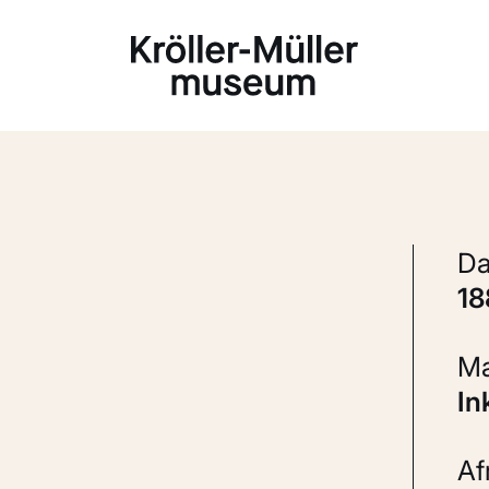
Laden...
1
I
A