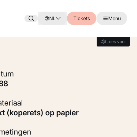
NL
Tickets
Menu
Lees voor
Lees voor
Datum
888
Materiaal
nkt (koperets) op papier
fmetingen