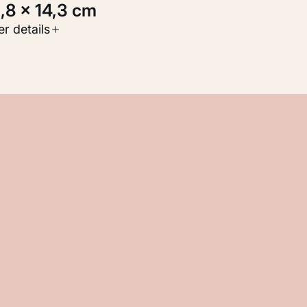
2,8 × 14,3 cm
oort werk
r details
Werken op papier
nventarisnummer
KM 100.990