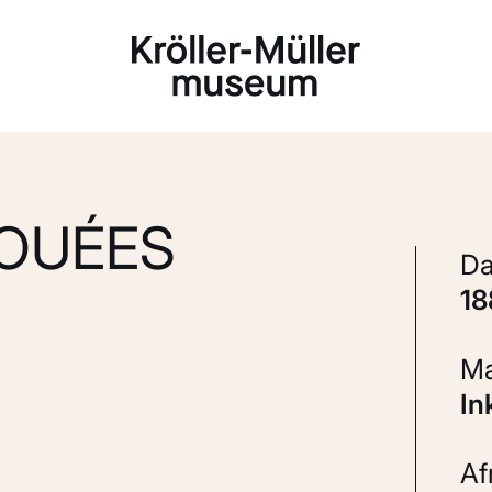
Laden...
OUÉES
1
In
A