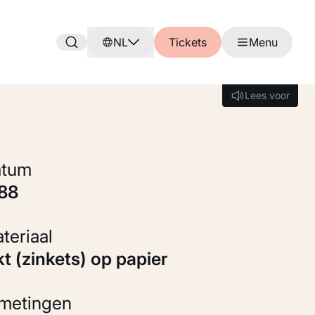
NL
Tickets
Menu
Lees voor
Lees voor
Datum
888
Materiaal
kt (zinkets) op papier
fmetingen