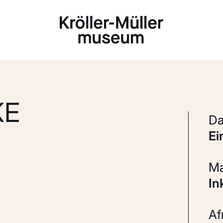
Laden...
KE
e
I
A