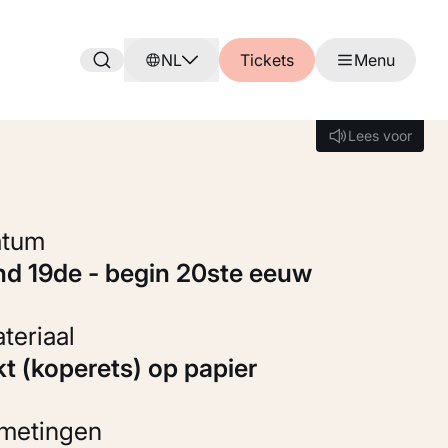
NL
Tickets
Menu
Lees voor
Lees voor
Datum
ind 19de - begin 20ste eeuw
Materiaal
nkt (koperets) op papier
fmetingen