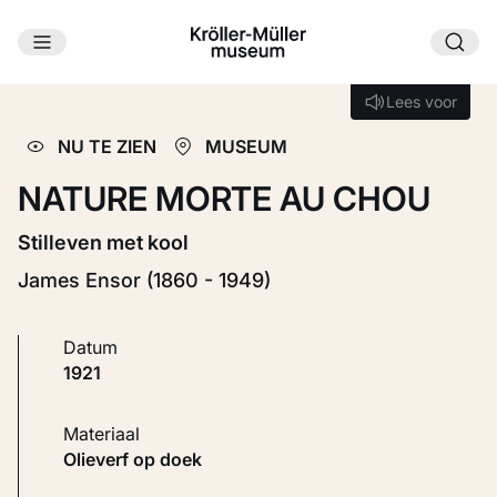
Ga naar hoofdinhoud
Laden...
Lees voor
Lees voor
NU TE ZIEN
MUSEUM
NATURE MORTE AU CHOU
Stilleven met kool
James Ensor (1860 - 1949)
Datum
1921
Materiaal
Olieverf op doek