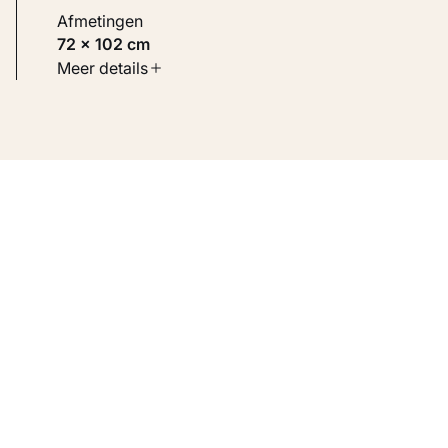
Afmetingen
72 × 102 cm
Soort werk
Meer details
Schilderijen
Inventarisnummer
KM 105.303