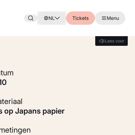
NL
Tickets
Menu
Lees voor
Lees voor
Datum
910
Materiaal
ts op Japans papier
fmetingen