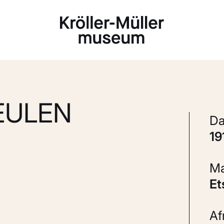
Laden...
EULEN
1
E
A