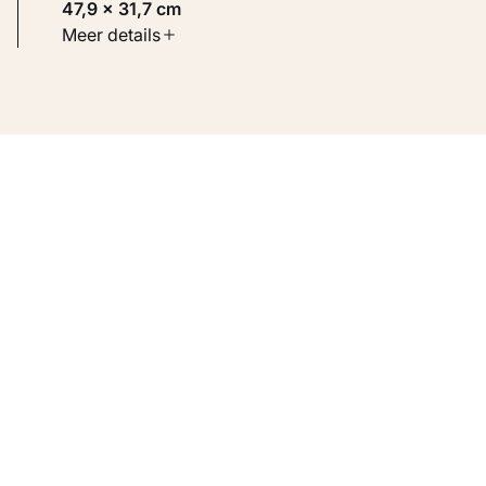
47,9 × 31,7 cm
Soort werk
Meer details
Werken op papier
Inventarisnummer
KM 103.226