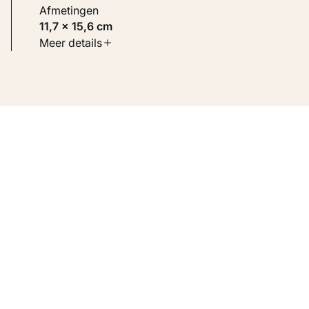
Afmetingen
11,7 × 15,6 cm
Soort werk
Meer details
Werken op papier
Inventarisnummer
KM 103.759