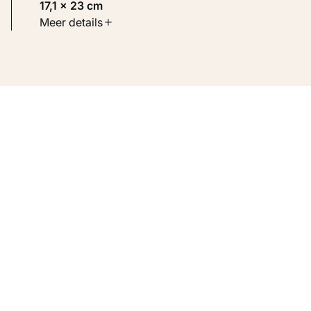
17,1 × 23 cm
Soort werk
Meer details
Werken op papier
Inventarisnummer
KM 107.359