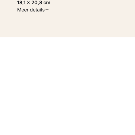
18,1 × 20,8 cm
Soort werk
Meer details
Werken op papier
Inventarisnummer
KM 103.362