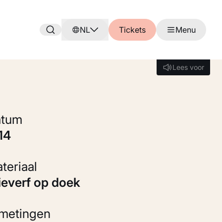
NL
Tickets
Menu
Lees voor
Lees voor
Datum
914
Materiaal
Olieverf op doek
fmetingen