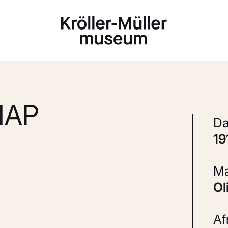
Laden...
HAP
1
A