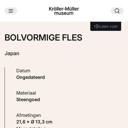
Ga naar hoofdinhoud
Laden...
Lees voor
Lees voor
BOLVORMIGE FLES
Japan
Datum
ongedateerd
Materiaal
Steengoed
Afmetingen
21,6 × Ø 13,3 cm