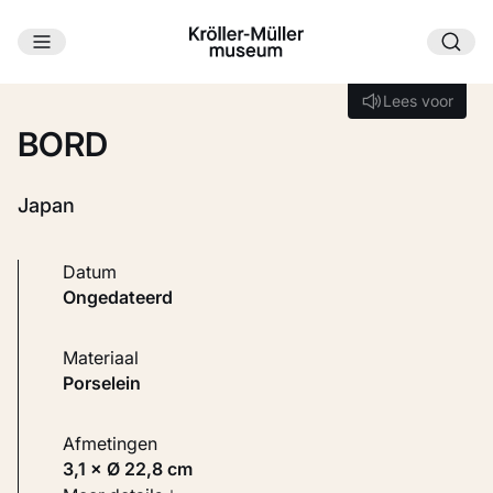
Ga naar hoofdinhoud
Laden...
Lees voor
Lees voor
BORD
Japan
Datum
ongedateerd
Materiaal
Porselein
Afmetingen
3,1 × Ø 22,8 cm