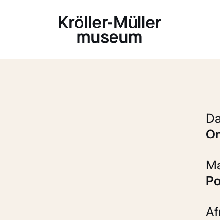
Laden...
P
A