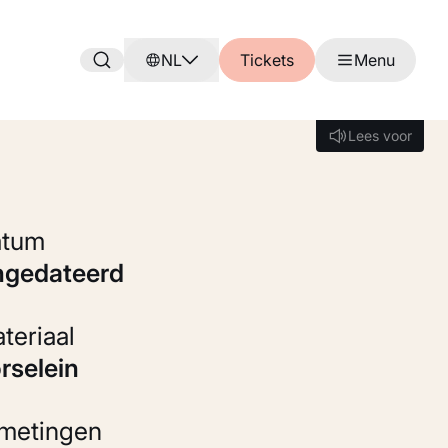
NL
Tickets
Menu
Lees voor
Lees voor
Datum
ongedateerd
Materiaal
orselein
fmetingen