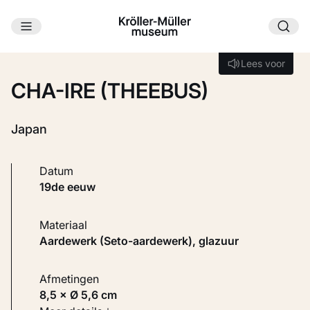
Ga naar hoofdinhoud
Laden...
Lees voor
Lees voor
CHA-IRE (THEEBUS)
Japan
Datum
19de eeuw
Materiaal
Aardewerk (Seto-aardewerk), glazuur
Afmetingen
8,5 × Ø 5,6 cm