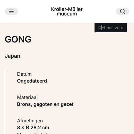
Ga naar hoofdinhoud
Laden...
Lees voor
Lees voor
GONG
Japan
Datum
ongedateerd
Materiaal
Brons, gegoten en gezet
Afmetingen
8 × Ø 28,2 cm