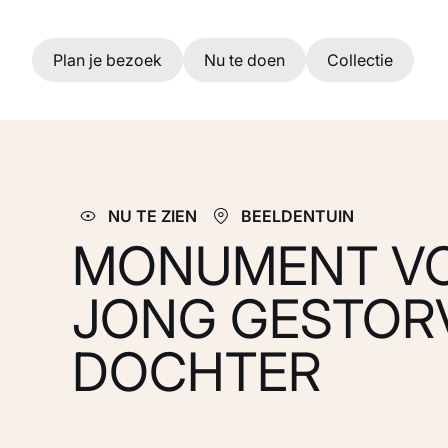
Ga naar hoofdinhoud
Plan je bezoek
Nu te doen
Collectie
NU TE ZIEN
BEELDENTUIN
MONUMENT VO
JONG GESTOR
DOCHTER