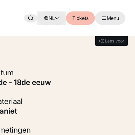
NL
Tickets
Menu
Lees voor
Lees voor
Datum
7de - 18de eeuw
Materiaal
raniet
fmetingen