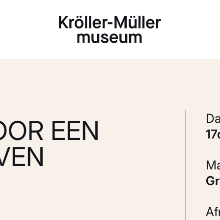
Laden...
OR EEN
1
VEN
G
A