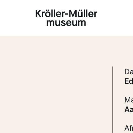
Laden...
E
A