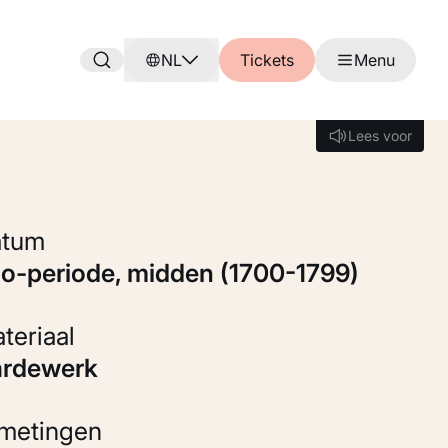
NL
Tickets
Menu
Lees voor
Lees voor
Datum
do-periode, midden (1700-1799)
Materiaal
Aardewerk
fmetingen