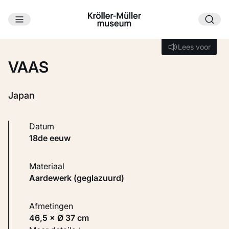
Ga naar hoofdinhoud
Laden...
Lees voor
Lees voor
VAAS
Japan
Datum
18de eeuw
Materiaal
Aardewerk (geglazuurd)
Afmetingen
46,5 × Ø 37 cm