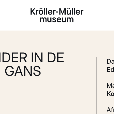
Laden...
DER IN DE
N GANS
E
K
A