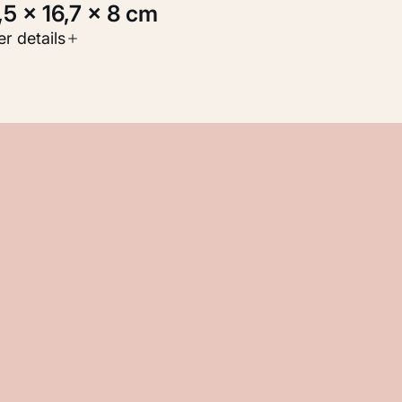
7,5 × 16,7 × 8 cm
oort werk
r details
oegepaste kunst
nventarisnummer
M 101.881