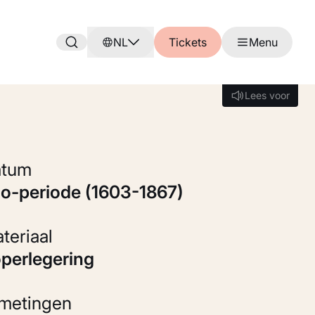
NL
Tickets
Menu
Lees voor
Lees voor
Datum
do-periode (1603-1867)
Materiaal
operlegering
fmetingen