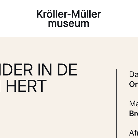
Laden...
DER IN DE
 HERT
B
A