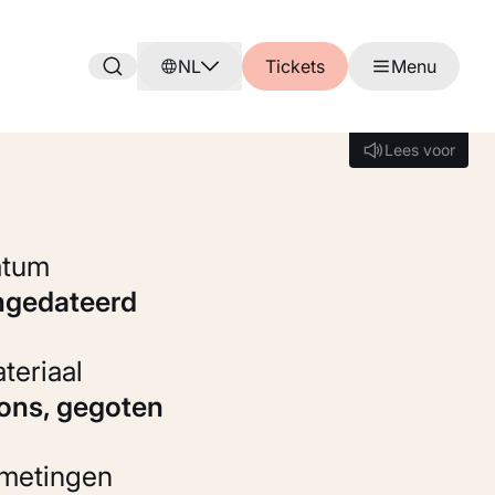
NL
Tickets
Menu
Lees voor
Lees voor
Datum
ongedateerd
Materiaal
rons, gegoten
fmetingen