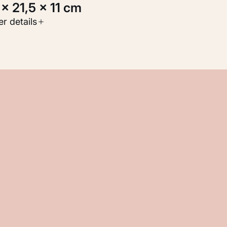
6 × 21,5 × 11 cm
oort werk
r details
oegepaste kunst
nventarisnummer
M 107.894