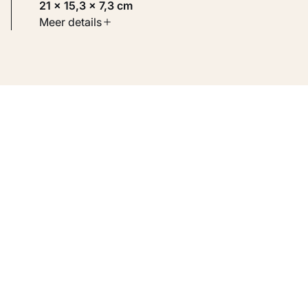
21 × 15,3 × 7,3 cm
Soort werk
Meer details
Toegepaste kunst
Inventarisnummer
KM 109.026