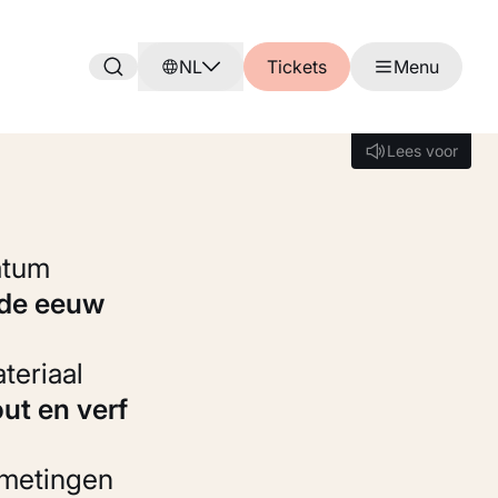
NL
Tickets
Menu
Lees voor
Lees voor
Datum
8de eeuw
Materiaal
out en verf
fmetingen