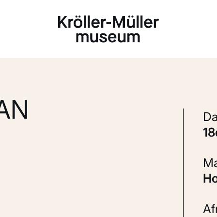
Laden...
AN
1
H
A