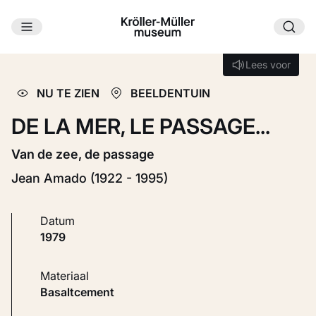
Ga naar hoofdinhoud
Laden...
Lees voor
Lees voor
NU TE ZIEN
BEELDENTUIN
DE LA MER, LE PASSAGE...
Van de zee, de passage
Jean Amado (1922 - 1995)
Datum
1979
Materiaal
Basaltcement