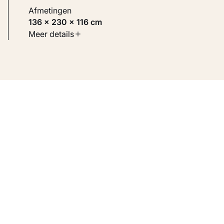
Afmetingen
136 × 230 × 116 cm
Soort werk
Meer details
Beelden
Inventarisnummer
KM 128.541