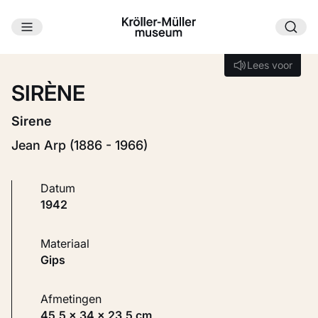
Ga naar hoofdinhoud
Laden...
Lees voor
Lees voor
SIRÈNE
Sirene
Jean Arp (1886 - 1966)
Datum
1942
Materiaal
Gips
Afmetingen
45,5 × 34 × 23,5 cm