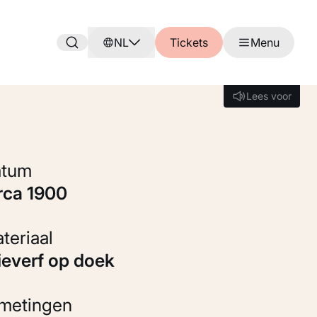
NL
Tickets
Menu
Lees voor
Lees voor
Datum
irca 1900
Materiaal
Olieverf op doek
fmetingen