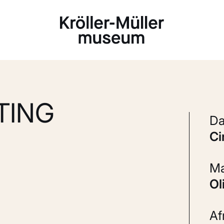
Laden...
TING
c
A