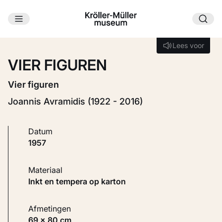
Ga naar hoofdinhoud
Laden...
Lees voor
Lees voor
VIER FIGUREN
Vier figuren
Joannis Avramidis (1922 - 2016)
Datum
1957
Materiaal
Inkt en tempera op karton
Afmetingen
69 × 80 cm