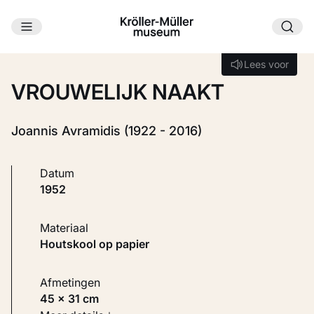
Ga naar hoofdinhoud
Laden...
Lees voor
Lees voor
VROUWELIJK NAAKT
Joannis Avramidis (1922 - 2016)
Datum
1952
Materiaal
Houtskool op papier
Afmetingen
45 × 31 cm