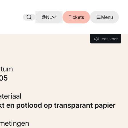
NL
Tickets
Menu
Lees voor
Lees voor
Datum
905
Materiaal
nkt en potlood op transparant papier
fmetingen