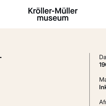
Laden...
L
1
I
A