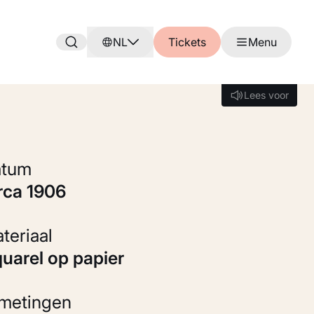
NL
Tickets
Menu
Lees voor
Lees voor
Datum
irca 1906
Materiaal
Aquarel op papier
fmetingen