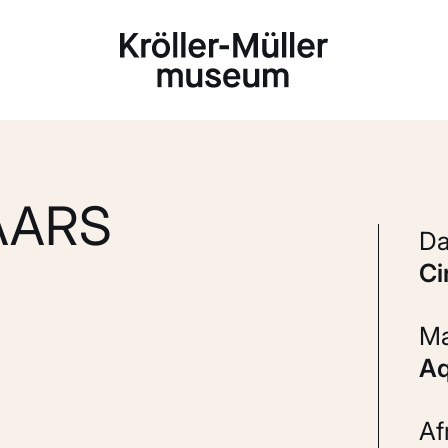
Laden...
AARS
c
A