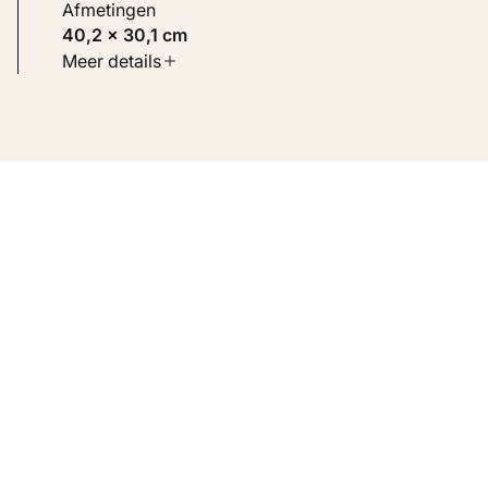
Afmetingen
40,2 × 30,1 cm
Soort werk
Meer details
Werken op papier
Inventarisnummer
KM 117.781