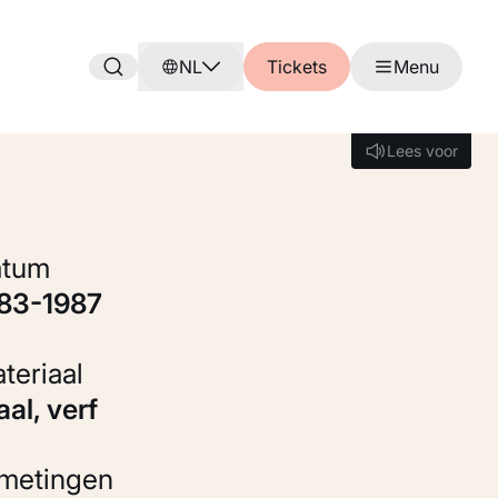
NL
Tickets
Menu
Lees voor
Lees voor
Datum
983-1987
Materiaal
taal, verf
fmetingen