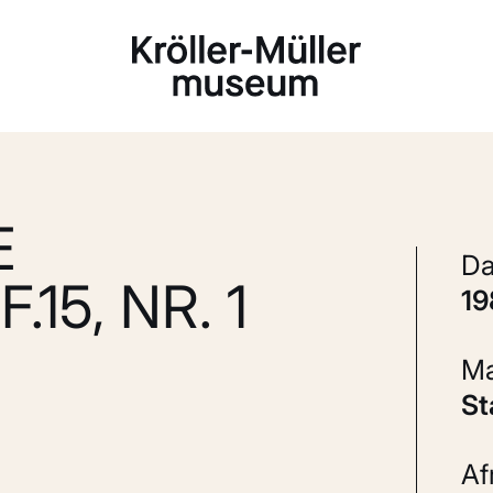
Laden...
E
15, NR. 1
1
S
A