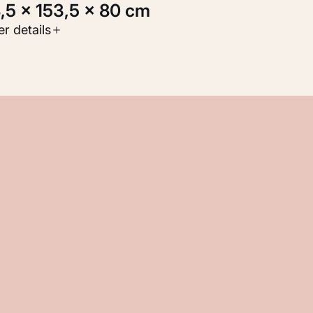
8,5 × 153,5 × 80 cm
oort werk
r details
eelden
nventarisnummer
M 117.376