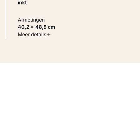
inkt
Afmetingen
40,2 × 48,8 cm
Soort werk
Meer details
Werken op papier
Inventarisnummer
KM 128.267