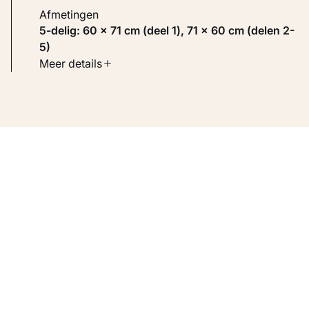
Afmetingen
5-delig: 60 × 71 cm (deel 1), 71 × 60 cm (delen 2-
5)
Soort werk
Meer details
Werken op papier
Inventarisnummer
KM 121.396
Bron
Voorheen collectie Visser