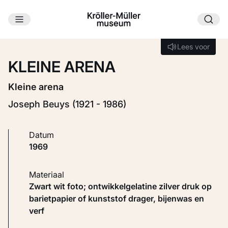
Ga naar hoofdinhoud
Laden...
Lees voor
Lees voor
KLEINE ARENA
Kleine arena
Joseph Beuys (1921 - 1986)
Datum
1969
Materiaal
Zwart wit foto; ontwikkelgelatine zilver druk op
barietpapier of kunststof drager, bijenwas en
verf