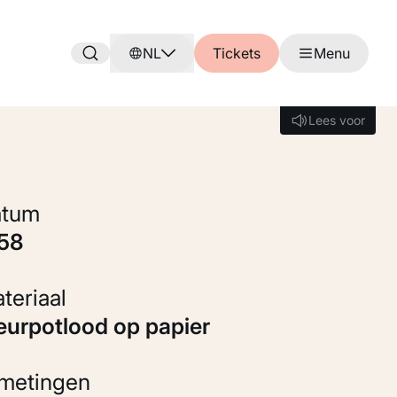
NL
Tickets
Menu
Lees voor
Lees voor
Datum
958
Materiaal
leurpotlood op papier
fmetingen