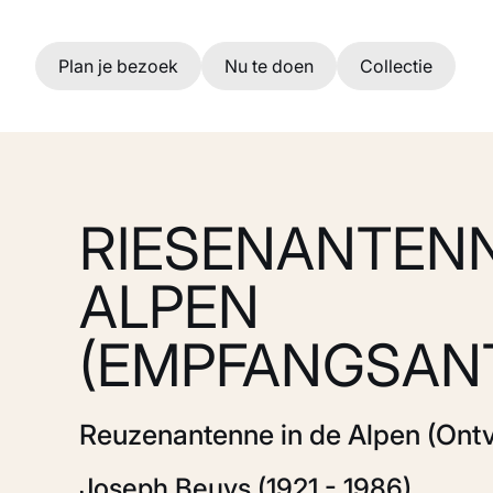
Ga naar hoofdinhoud
Plan je bezoek
Nu te doen
Collectie
RIESENANTENN
ALPEN
(EMPFANGSAN
Reuzenantenne in de Alpen (Ont
Joseph Beuys (1921 - 1986)