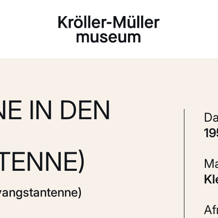
Laden...
E IN DEN
1
TENNE)
K
vangstantenne)
A