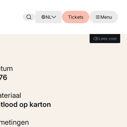
NL
Tickets
Menu
Lees voor
Lees voor
Datum
976
Materiaal
otlood op karton
fmetingen