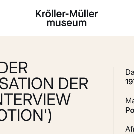
Laden...
 DER
SATION DER
1
NTERVIEW
OTION')
P
A