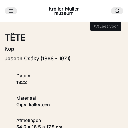
Ga naar hoofdinhoud
Laden...
Lees voor
Lees voor
TÊTE
Kop
Joseph Csáky (1888 - 1971)
Datum
1922
Materiaal
Gips, kalksteen
Afmetingen
54,6 × 16,5 × 17,5 cm