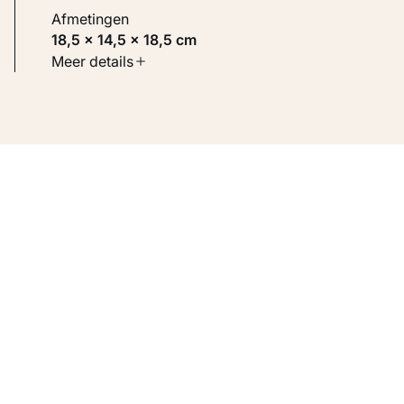
Afmetingen
18,5 × 14,5 × 18,5 cm
Soort werk
Meer details
Beelden
Inventarisnummer
KM 122.085