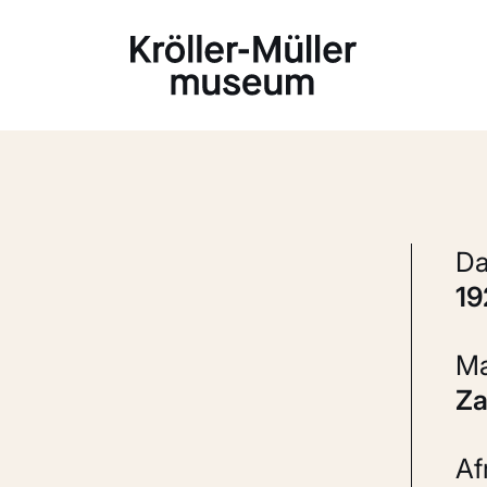
Laden...
1
Z
A