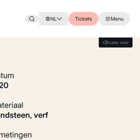
NL
Tickets
Menu
Lees voor
Lees voor
Datum
920
Materiaal
andsteen, verf
fmetingen